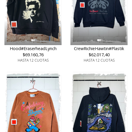
Hood#EraserheadLynch
CrewRichieHawtin#Plastik
$69.160,76
$62.017,40
HASTA 12 CUOTAS
HASTA 12 CUOTAS