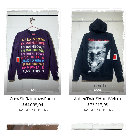
Crew#InRainbowsRadio
AphexTwin#HoodVelcro
$64.099,04
$72.515,98
HASTA 12 CUOTAS
HASTA 12 CUOTAS