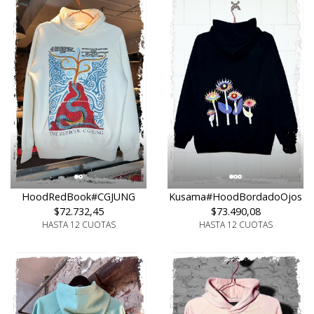
HoodRedBook#CGJUNG
Kusama#HoodBordadoOjos
$72.732,45
$73.490,08
HASTA 12 CUOTAS
HASTA 12 CUOTAS