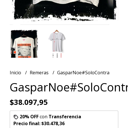
Inicio
Remeras
GasparNoe#SoloContra
GasparNoe#SoloCont
$38.097,95
20% OFF
con
Transferencia
Precio final:
$30.478,36