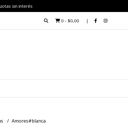
uotas sin interés
0
-
$0,00
as
Amores#blanca