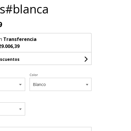
s#blanca
9
n
Transferencia
29.006,39
escuentos
Color