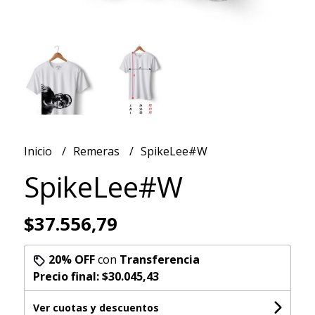
Inicio
Remeras
SpikeLee#W
SpikeLee#W
$37.556,79
20% OFF
con
Transferencia
Precio final:
$30.045,43
Ver cuotas y descuentos